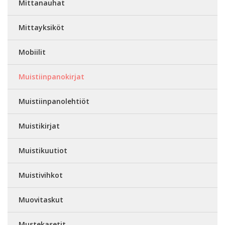
Mittanauhat
Mittayksiköt
Mobiilit
Muistiinpanokirjat
Muistiinpanolehtiöt
Muistikirjat
Muistikuutiot
Muistivihkot
Muovitaskut
Mustekasetit