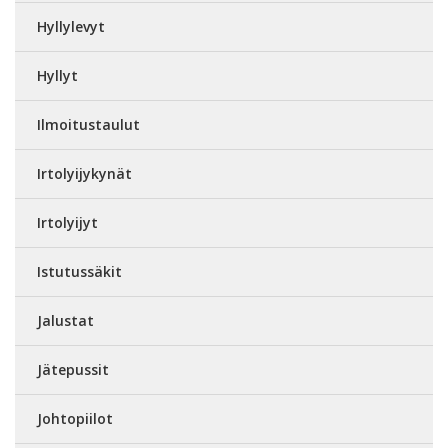
Hyllylevyt
Hyllyt
Ilmoitustaulut
Irtolyijykynät
Irtolyijyt
Istutussäkit
Jalustat
Jätepussit
Johtopiilot