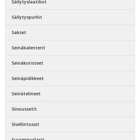
Säilytyslaatikot
Säilytyspurkit
Sakset
Seinäkalenterit
Seinäkoristeet
Seinäpidikkeet
Seinätelineet
Siivoussetit
Sivellintussit
Suurennuslasit