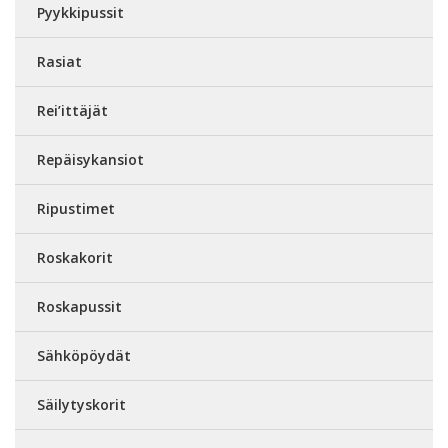
Pyykkipussit
Rasiat
Rei’ittäjät
Repäisykansiot
Ripustimet
Roskakorit
Roskapussit
Sähköpöydät
Säilytyskorit