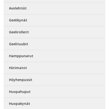
Avolehtiöt
Geelikynät
Geelirollerit
Geelituubit
Hamppunarut
Hiirimatot
Höyhenpussit
Huopahuput
Huopakynät