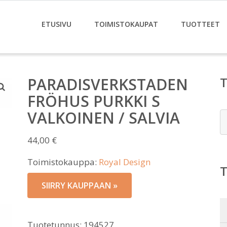
ETUSIVU
TOIMISTOKAUPAT
TUOTTEET
PARADISVERKSTADEN
FRÖHUS PURKKI S
VALKOINEN / SALVIA
E
44,00
€
Toimistokauppa:
Royal Design
SIIRRY KAUPPAAN »
Tuotetunnus:
194527