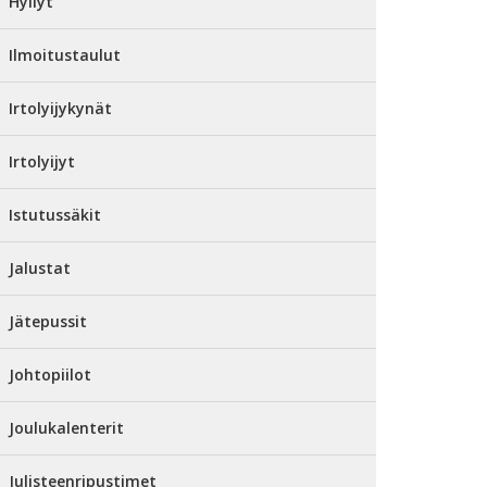
Hyllyt
Ilmoitustaulut
Irtolyijykynät
Irtolyijyt
Istutussäkit
Jalustat
Jätepussit
Johtopiilot
Joulukalenterit
Julisteenripustimet