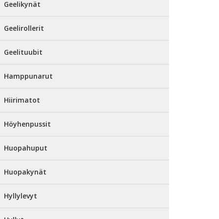
Geelikynät
Geelirollerit
Geelituubit
Hamppunarut
Hiirimatot
Höyhenpussit
Huopahuput
Huopakynät
Hyllylevyt