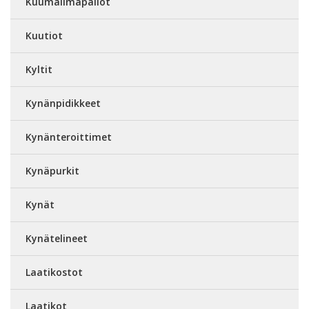
Kuumailmapallot
Kuutiot
Kyltit
Kynänpidikkeet
Kynänteroittimet
Kynäpurkit
Kynät
Kynätelineet
Laatikostot
Laatikot