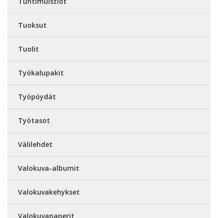
Tuntimuistiot
Tuoksut
Tuolit
Työkalupakit
Työpöydät
Työtasot
Välilehdet
Valokuva-albumit
Valokuvakehykset
Valokuvapaperit