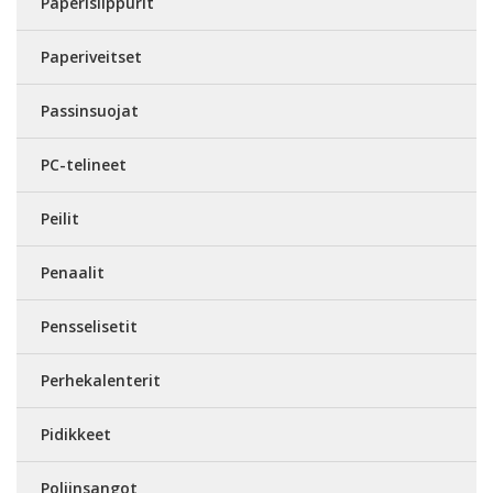
Paperisilppurit
Paperiveitset
Passinsuojat
PC-telineet
Peilit
Penaalit
Pensselisetit
Perhekalenterit
Pidikkeet
Poljinsangot