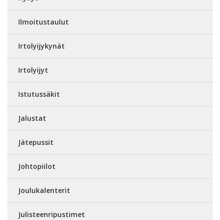
Ilmoitustaulut
Irtolyijykynät
Irtolyijyt
Istutussäkit
Jalustat
Jätepussit
Johtopiilot
Joulukalenterit
Julisteenripustimet