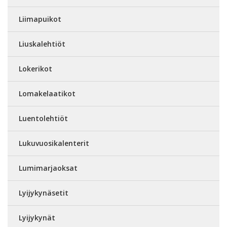
Liimapuikot
Liuskalehtiöt
Lokerikot
Lomakelaatikot
Luentolehtiöt
Lukuvuosikalenterit
Lumimarjaoksat
Lyijykynäsetit
Lyijykynät