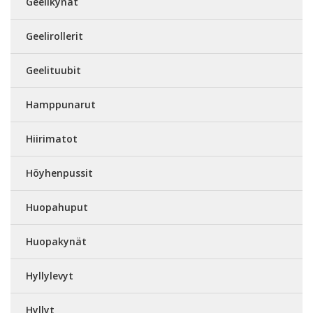
Geelikynät
Geelirollerit
Geelituubit
Hamppunarut
Hiirimatot
Höyhenpussit
Huopahuput
Huopakynät
Hyllylevyt
Hyllyt