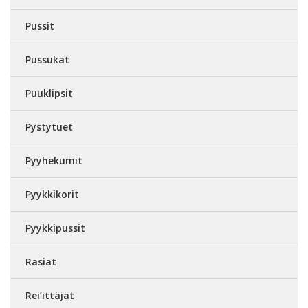
Pussit
Pussukat
Puuklipsit
Pystytuet
Pyyhekumit
Pyykkikorit
Pyykkipussit
Rasiat
Rei’ittäjät