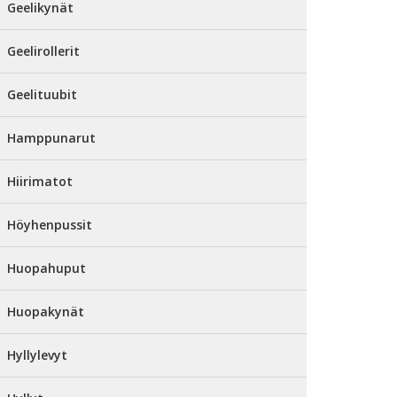
Geelikynät
Geelirollerit
Geelituubit
Hamppunarut
Hiirimatot
Höyhenpussit
Huopahuput
Huopakynät
Hyllylevyt