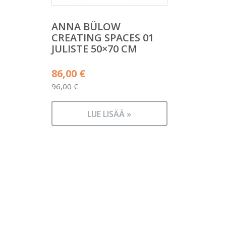
ANNA BÜLOW
CREATING SPACES 01
JULISTE 50×70 CM
Alkuperäinen
86,00
€
hinta
96,00
€
Nykyinen
oli:
hinta
96,00 €.
LUE LISÄÄ »
on:
86,00 €.