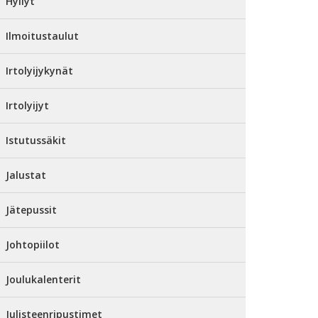
Hyllyt
Ilmoitustaulut
Irtolyijykynät
Irtolyijyt
Istutussäkit
Jalustat
Jätepussit
Johtopiilot
Joulukalenterit
Julisteenripustimet