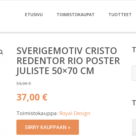
ETUSIVU
TOIMISTOKAUPAT
TUOTTEET
SVERIGEMOTIV CRISTO
REDENTOR RIO POSTER
JULISTE 50×70 CM
E
53,00
€
Alkuperäinen
37,00
€
hinta
Nykyinen
oli:
Toimistokauppa:
Royal Design
hinta
53,00 €.
on:
SIIRRY KAUPPAAN »
37,00 €.