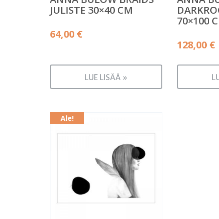
JULISTE 30×40 CM
DARKROO
70×100 
64,00
€
128,00
€
LUE LISÄÄ »
L
Ale!