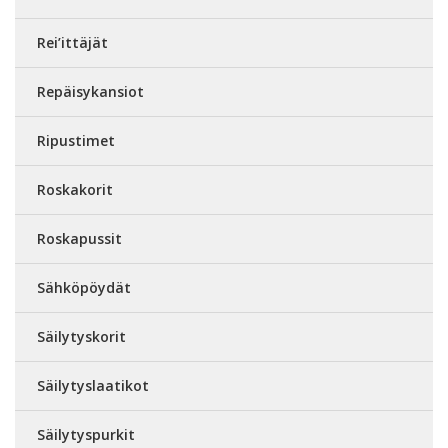
Rei’ittäjät
Repäisykansiot
Ripustimet
Roskakorit
Roskapussit
Sähköpöydät
Säilytyskorit
Säilytyslaatikot
Säilytyspurkit