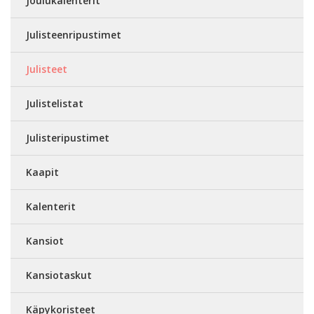
Joulukalenterit
Julisteenripustimet
Julisteet
Julistelistat
Julisteripustimet
Kaapit
Kalenterit
Kansiot
Kansiotaskut
Käpykoristeet