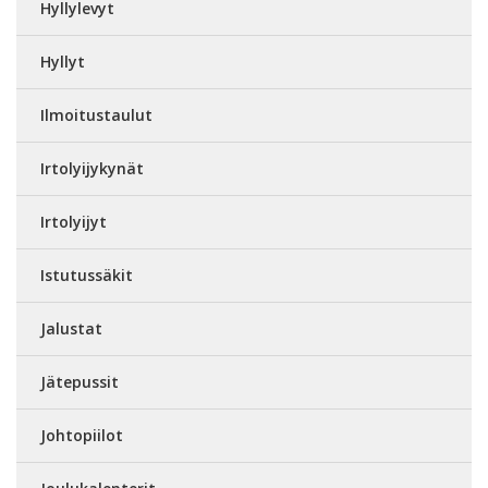
Hyllylevyt
Hyllyt
Ilmoitustaulut
Irtolyijykynät
Irtolyijyt
Istutussäkit
Jalustat
Jätepussit
Johtopiilot