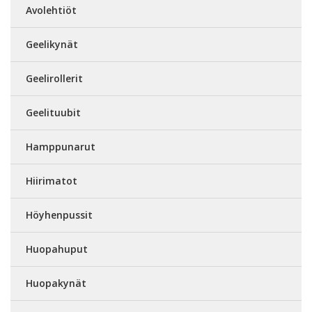
Avolehtiöt
Geelikynät
Geelirollerit
Geelituubit
Hamppunarut
Hiirimatot
Höyhenpussit
Huopahuput
Huopakynät