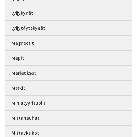
Lyijykynät
Lyijytäytekynät
Magneetit
Mapit
Marjaoksat
Merkit
Miniatyyrituolit
Mittanauhat
Mittayksiköt