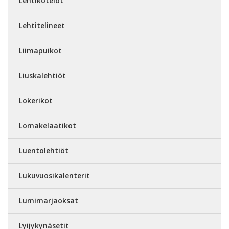
Lehtikotelot
Lehtitelineet
Liimapuikot
Liuskalehtiöt
Lokerikot
Lomakelaatikot
Luentolehtiöt
Lukuvuosikalenterit
Lumimarjaoksat
Lyijykynäsetit