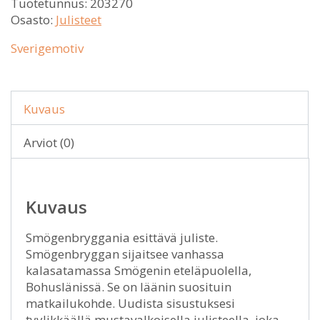
Tuotetunnus:
203270
Osasto:
Julisteet
Sverigemotiv
Kuvaus
Arviot (0)
Kuvaus
Smögenbryggania esittävä juliste.
Smögenbryggan sijaitsee vanhassa
kalasatamassa Smögenin eteläpuolella,
Bohuslänissä. Se on läänin suosituin
matkailukohde. Uudista sisustuksesi
tyylikkäällä mustavalkoisella julisteella, joka