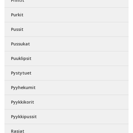
Printit
Purkit
Pussit
Pussukat
Puuklipsit
Pystytuet
Pyyhekumit
Pyykkikorit
Pyykkipussit
Rasiat