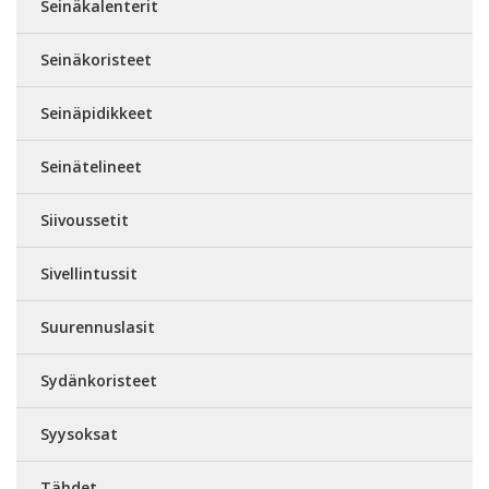
Seinäkalenterit
Seinäkoristeet
Seinäpidikkeet
Seinätelineet
Siivoussetit
Sivellintussit
Suurennuslasit
Sydänkoristeet
Syysoksat
Tähdet