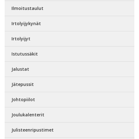
Ilmoitustaulut
Irtolyijykynät
Irtolyijyt
Istutussäkit
Jalustat
Jätepussit
Johtopiilot
Joulukalenterit
Julisteenripustimet