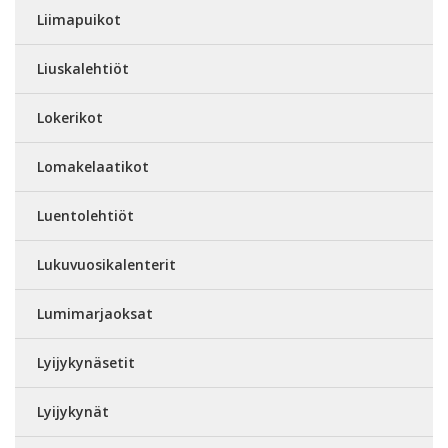
Liimapuikot
Liuskalehtiöt
Lokerikot
Lomakelaatikot
Luentolehtiöt
Lukuvuosikalenterit
Lumimarjaoksat
Lyijykynäsetit
Lyijykynät