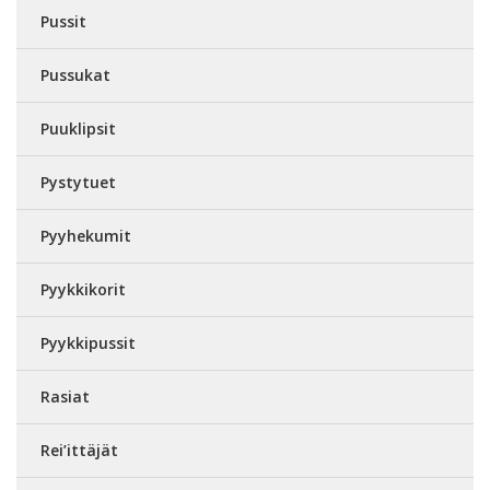
Pussit
Pussukat
Puuklipsit
Pystytuet
Pyyhekumit
Pyykkikorit
Pyykkipussit
Rasiat
Rei’ittäjät