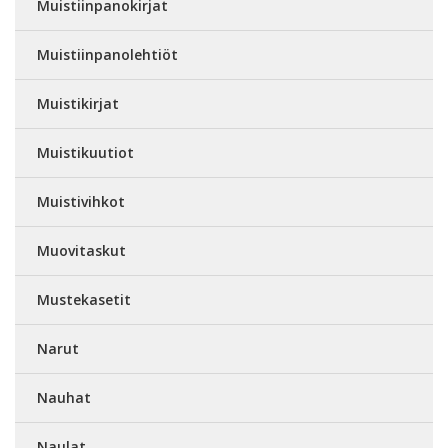
Muistiinpanokirjat
Muistiinpanolehtiöt
Muistikirjat
Muistikuutiot
Muistivihkot
Muovitaskut
Mustekasetit
Narut
Nauhat
Naulat