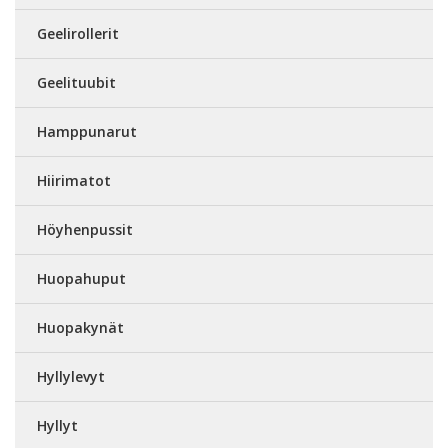
Geelirollerit
Geelituubit
Hamppunarut
Hiirimatot
Höyhenpussit
Huopahuput
Huopakynät
Hyllylevyt
Hyllyt