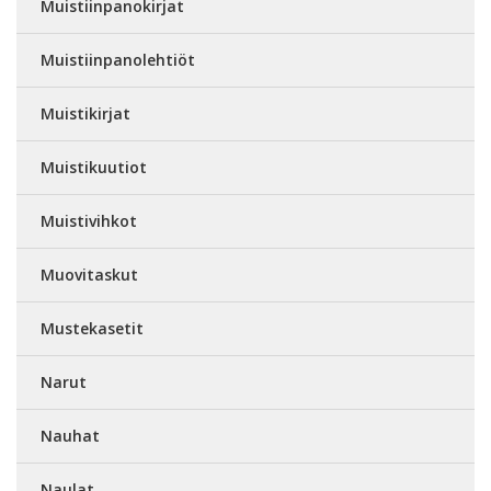
Muistiinpanokirjat
Muistiinpanolehtiöt
Muistikirjat
Muistikuutiot
Muistivihkot
Muovitaskut
Mustekasetit
Narut
Nauhat
Naulat