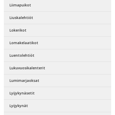
Liimapuikot
Liuskalehtiöt
Lokerikot
Lomakelaatikot
Luentolehtiöt
Lukuvuosikalenterit
Lumimarjaoksat
Lyijykynäsetit
Lyijykynät