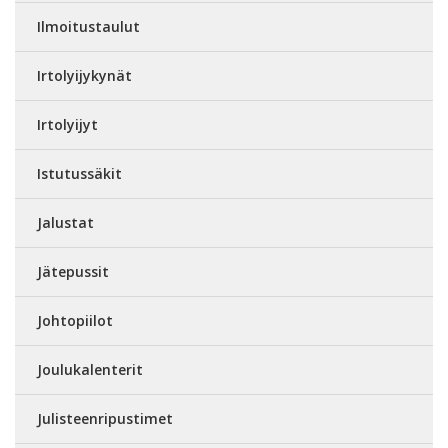
Ilmoitustaulut
Irtolyijykynät
Irtolyijyt
Istutussäkit
Jalustat
Jätepussit
Johtopiilot
Joulukalenterit
Julisteenripustimet