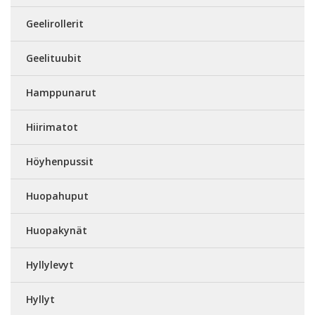
Geelirollerit
Geelituubit
Hamppunarut
Hiirimatot
Höyhenpussit
Huopahuput
Huopakynät
Hyllylevyt
Hyllyt