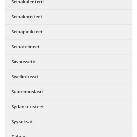
Seinäkalenterit
Seinäkoristeet
Seinäpidikkeet
Seinätelineet
Siivoussetit
Sivellintussit
Suurennuslasit
Sydänkoristeet
Syysoksat
Tähdet