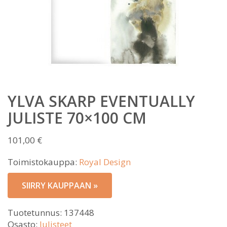
YLVA SKARP EVENTUALLY
JULISTE 70×100 CM
101,00
€
Toimistokauppa:
Royal Design
SIIRRY KAUPPAAN »
Tuotetunnus:
137448
Osasto:
Julisteet