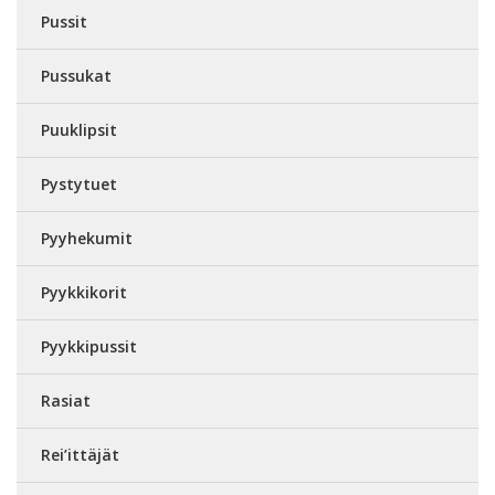
Pussit
Pussukat
Puuklipsit
Pystytuet
Pyyhekumit
Pyykkikorit
Pyykkipussit
Rasiat
Rei’ittäjät