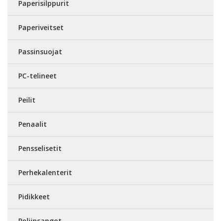
Paperisilppurit
Paperiveitset
Passinsuojat
PC-telineet
Peilit
Penaalit
Pensselisetit
Perhekalenterit
Pidikkeet
Poljinsangot