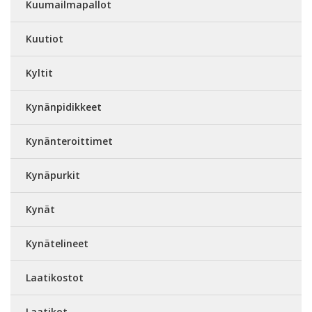
Kuumailmapallot
Kuutiot
Kyltit
Kynänpidikkeet
Kynänteroittimet
Kynäpurkit
Kynät
Kynätelineet
Laatikostot
Laatikot