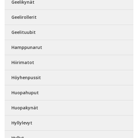
Geelikynät
Geelirollerit
Geelituubit
Hamppunarut
Hiirimatot
Höyhenpussit
Huopahuput
Huopakynät
Hyllylevyt
Hyllyt