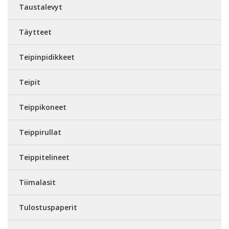
Taustalevyt
Täytteet
Teipinpidikkeet
Teipit
Teippikoneet
Teippirullat
Teippitelineet
Tiimalasit
Tulostuspaperit