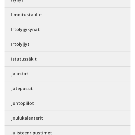
Ilmoitustaulut
Irtolyijykynät
Irtolyijyt
Istutussäkit
Jalustat
Jätepussit
Johtopiilot
Joulukalenterit
Julisteenripustimet