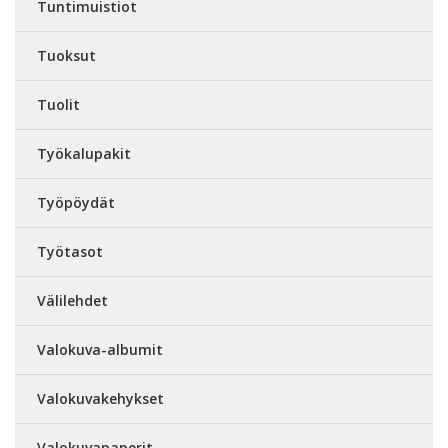
Tuntimuistiot
Tuoksut
Tuolit
Työkalupakit
Työpöydät
Työtasot
Välilehdet
Valokuva-albumit
Valokuvakehykset
Valokuvapaperit