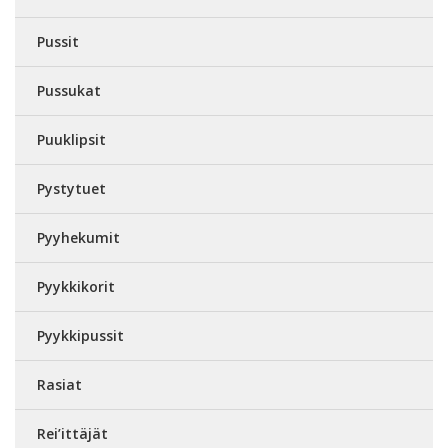
Pussit
Pussukat
Puuklipsit
Pystytuet
Pyyhekumit
Pyykkikorit
Pyykkipussit
Rasiat
Rei’ittäjät