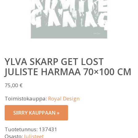
YLVA SKARP GET LOST
JULISTE HARMAA 70×100 CM
75,00
€
Toimistokauppa:
Royal Design
SIIRRY KAUPPAAN »
Tuotetunnus:
137431
Osasto:
Julisteet