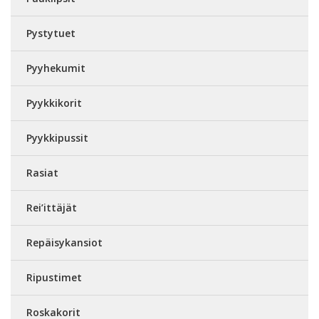
Pystytuet
Pyyhekumit
Pyykkikorit
Pyykkipussit
Rasiat
Rei’ittäjät
Repäisykansiot
Ripustimet
Roskakorit