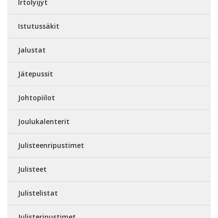
Irtolyijyt
Istutussäkit
Jalustat
Jätepussit
Johtopiilot
Joulukalenterit
Julisteenripustimet
Julisteet
Julistelistat
Julisteripustimet