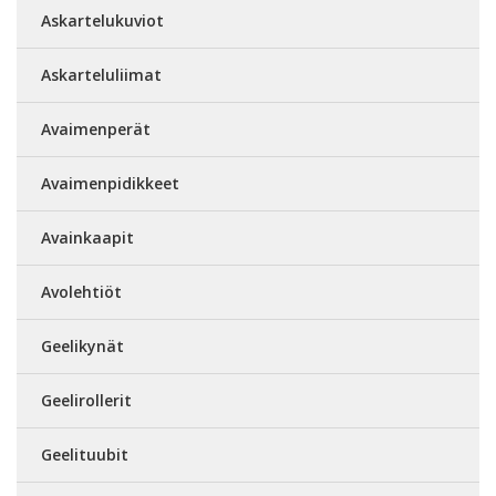
Askartelukuviot
Askarteluliimat
Avaimenperät
Avaimenpidikkeet
Avainkaapit
Avolehtiöt
Geelikynät
Geelirollerit
Geelituubit