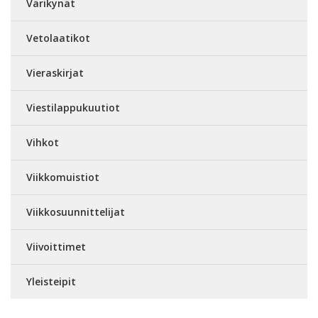
Värikynät
Vetolaatikot
Vieraskirjat
Viestilappukuutiot
Vihkot
Viikkomuistiot
Viikkosuunnittelijat
Viivoittimet
Yleisteipit