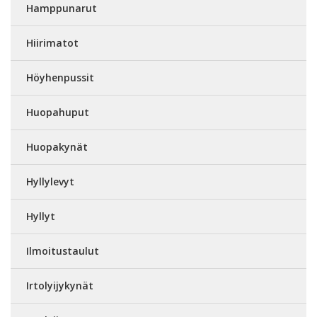
Hamppunarut
Hiirimatot
Höyhenpussit
Huopahuput
Huopakynät
Hyllylevyt
Hyllyt
Ilmoitustaulut
Irtolyijykynät