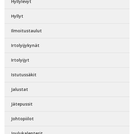
Hyllylevyt
Hyllyt
Ilmoitustaulut
Irtolyijykynät
Irtolyijyt
Istutussäkit
Jalustat
Jätepussit
Johtopiilot
Joulukalenterit