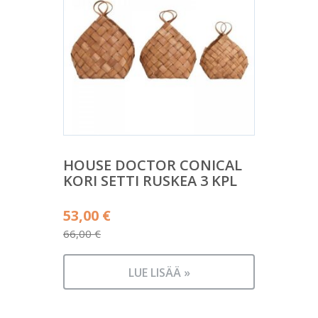
HOUSE DOCTOR CONICAL
KORI SETTI RUSKEA 3 KPL
Alkuperäinen
53,00
€
hinta
66,00
€
Nykyinen
oli:
hinta
66,00 €.
LUE LISÄÄ »
on:
53,00 €.