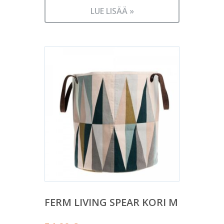
hinta
199,00 €.
LUE LISÄÄ »
on:
159,00 €.
FERM LIVING SPEAR KORI M