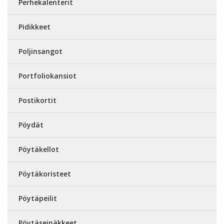
Perhekalenterit
Pidikkeet
Poljinsangot
Portfoliokansiot
Postikortit
Pöydät
Pöytäkellot
Pöytäkoristeet
Pöytäpeilit
Pöytäseinäkkeet