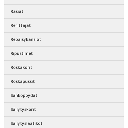
Rasiat
Rei’ittäjät
Repäisykansiot
Ripustimet
Roskakorit
Roskapussit
Sähköpöydät
Säilytyskorit
Säilytyslaatikot