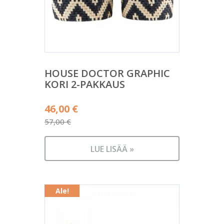
HOUSE DOCTOR GRAPHIC
KORI 2-PAKKAUS
Alkuperäinen
46,00
€
hinta
57,00
€
Nykyinen
oli:
hinta
57,00 €.
LUE LISÄÄ »
on:
46,00 €.
Ale!