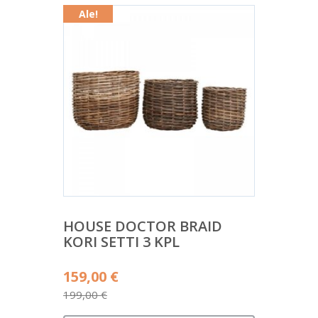
Ale!
HOUSE DOCTOR BRAID
KORI SETTI 3 KPL
Alkuperäinen
159,00
€
hinta
199,00
€
Nykyinen
oli: