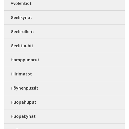
Avolehtiöt
Geelikynät
Geelirollerit
Geelituubit
Hamppunarut
Hiirimatot
Höyhenpussit
Huopahuput
Huopakynät